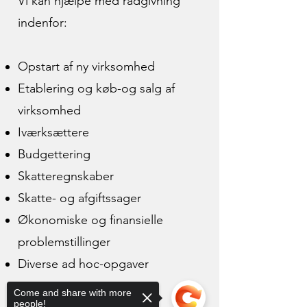
Vi kan hjælpe med rådgivning
indenfor:
Opstart af ny virksomhed
Etablering og køb-og salg af
virksomhed
Iværksættere
Budgettering
Skatteregnskaber
Skatte- og afgiftssager
Økonomiske og finansielle
problemstillinger
Diverse ad hoc-opgaver
Come and share with more
people!