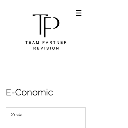
E-Conomic
20 min
2
0
m