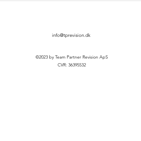
info@tprevision.dk
©2023 by Team Partner Revision ApS
CVR: 36395532