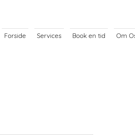
Forside
Services
Book en tid
Om O