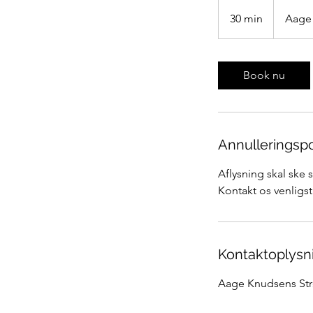
30 min
3
Aage 
0
m
i
Book nu
n
Annulleringspol
Aflysning skal ske 
Kontakt os venligst 
Kontaktoplysn
Aage Knudsens Str